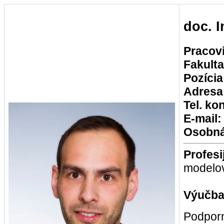
doc. 
Pracov
Fakult
Pozícia
Adresa
Tel. ko
E-mail:
Osobná
Profesi
modelov
Výučba
Podporn