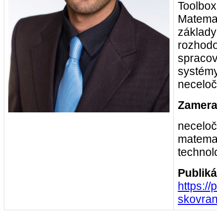
Toolbox
Matemat
základy
rozhodo
spracov
systémy
neceloč
Zamera
neceločí
matemat
technol
Publiká
https:/
skovran